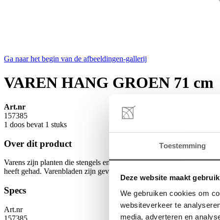
Ga naar het begin van de afbeeldingen-gallerij
VAREN HANG GROEN 71 cm
Art.nr
157385
1 doos bevat 1 stuks
Over dit product
Toestemming
Varens zijn planten die stengels en bladen bezitten, die kunnen eenvo
heeft gehad. Varenbladen zijn gevarieerd van vorm en de bladrand va
Deze website maakt gebruik
Specs
We gebruiken cookies om cont
websiteverkeer te analyseren
Art.nr
media, adverteren en analys
157385