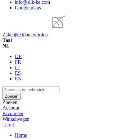
info@silk-ka.com
Google maps
Zakelijke klant worden
Taal
NL
DE
FR
IT
ES
EN
Zoeken
Zoeken
Account
Favorieten
Winkelwagen
Terug
Home