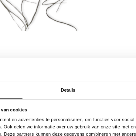
Details
udig of veel verdeeld zijn. Het varenblad zien we dan ook in de bisschop
n de blaadjes kan getand, gezaagd of gekarteld zijn of nog andere vor
 van cookies
ent en advertenties te personaliseren, om functies voor social
. Ook delen we informatie over uw gebruik van onze site met on
e. Deze partners kunnen deze gegevens combineren met andere i